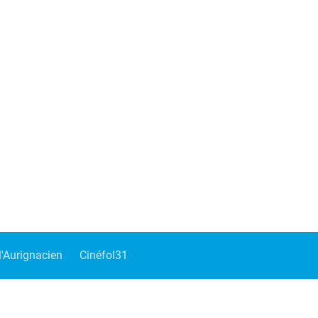
'Aurignacien
Cinéfol31