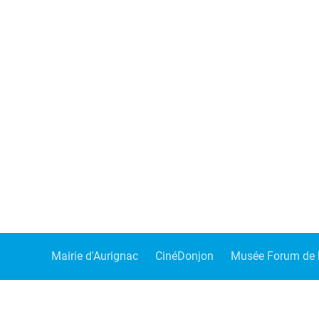
Mairie d'Aurignac
CinéDonjon
Musée Forum de l