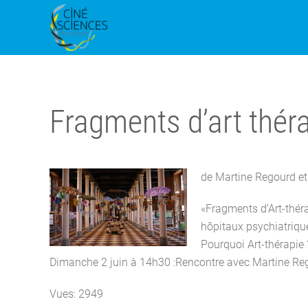
Fragments d’art thér
de Martine Regourd et 
«Fragments d’Art-théra
hôpitaux psychiatriques
Pourquoi Art-thérapie 
Dimanche 2 juin à 14h30 :Rencontre avec Martine Re
Vues: 2949