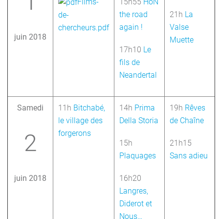
1
Films-
15h55
HoN
the road
21h
La
de-
again !
Valse
chercheurs.pdf
juin 2018
Muette
17h10
Le
fils de
Neandertal
Samedi
11h
Bitchabé,
14h
Prima
19h
Rêves
le village des
Della Storia
de Chaîne
forgerons
2
15h
21h15
Plaquages
Sans adieu
juin 2018
16h20
Langres,
Diderot et
Nous…